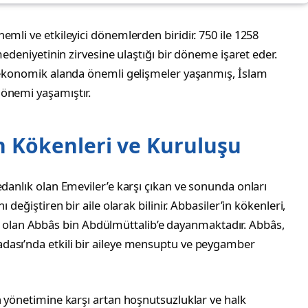
mli ve etkileyici dönemlerden biridir. 750 ile 1258
medeniyetinin zirvesine ulaştığı bir döneme işaret eder.
e ekonomik alanda önemli gelişmeler yaşanmış, İslam
dönemi yaşamıştır.
n Kökenleri ve Kuruluşu
edanlık olan Emeviler’e karşı çıkan ve sonunda onları
 değiştiren bir aile olarak bilinir. Abbasiler’in kökenleri,
lan Abbâs bin Abdülmüttalib’e dayanmaktadır. Abbâs,
dası’nda etkili bir aileye mensuptu ve peygamber
n yönetimine karşı artan hoşnutsuzluklar ve halk