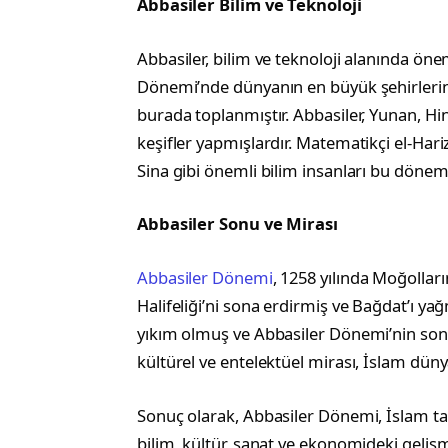
Abbasiler Bilim ve Teknoloji
Abbasiler, bilim ve teknoloji alanında ön
Dönemi’nde dünyanın en büyük şehirlerind
burada toplanmıştır. Abbasiler, Yunan, Hint 
keşifler yapmışlardır. Matematikçi el-Hari
Sina gibi önemli bilim insanları bu dönem
Abbasiler Sonu ve Mirası
Abbasiler Dönemi
, 1258 yılında Moğolları
Halifeliği’ni sona erdirmiş ve Bağdat’ı yağ
yıkım olmuş ve Abbasiler Dönemi’nin sonu
kültürel ve entelektüel mirası, İslam dün
Sonuç olarak, Abbasiler Dönemi, İslam tari
bilim, kültür, sanat ve ekonomideki geli