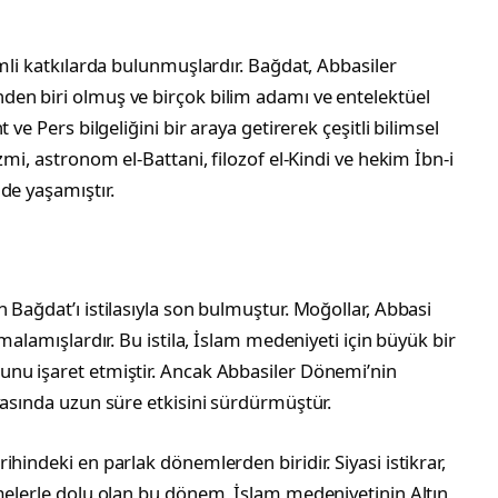
emli katkılarda bulunmuşlardır. Bağdat, Abbasiler
en biri olmuş ve birçok bilim adamı ve entelektüel
ve Pers bilgeliğini bir araya getirerek çeşitli bilimsel
zmi, astronom el-Battani, filozof el-Kindi ve hekim İbn-i
de yaşamıştır.
n Bağdat’ı istilasıyla son bulmuştur. Moğollar, Abbasi
malamışlardır. Bu istila, İslam medeniyeti için büyük bir
nu işaret etmiştir. Ancak Abbasiler Dönemi’nin
yasında uzun süre etkisini sürdürmüştür.
hindeki en parlak dönemlerden biridir. Siyasi istikrar,
şmelerle dolu olan bu dönem, İslam medeniyetinin Altın