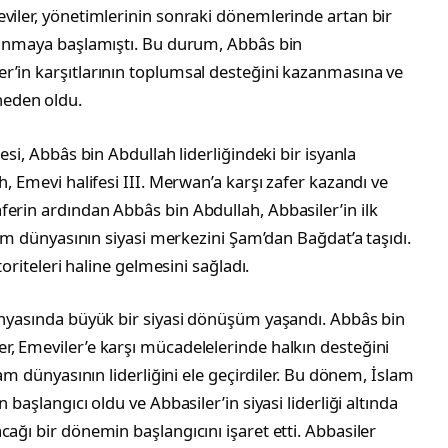
viler, yönetimlerinin sonraki dönemlerinde artan bir
ılanmaya başlamıştı. Bu durum, Abbâs bin
r’in karşıtlarının toplumsal desteğini kazanmasına ve
eden oldu.
esi, Abbâs bin Abdullah liderliğindeki bir isyanla
h, Emevi halifesi III. Merwan’a karşı zafer kazandı ve
erin ardından Abbâs bin Abdullah, Abbasiler’in ilk
slam dünyasının siyasi merkezini Şam’dan Bağdat’a taşıdı.
toriteleri haline gelmesini sağladı.
dünyasında büyük bir siyasi dönüşüm yaşandı. Abbâs bin
r, Emeviler’e karşı mücadelelerinde halkın desteğini
lam dünyasının liderliğini ele geçirdiler. Bu dönem, İslam
 başlangıcı oldu ve Abbasiler’in siyasi liderliği altında
ağı bir dönemin başlangıcını işaret etti. Abbasiler