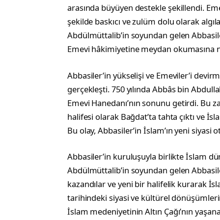
arasında büyüyen destekle şekillendi. Eme
şekilde baskıcı ve zulüm dolu olarak alg
Abdülmüttalib’in soyundan gelen Abbasile
Emevi hâkimiyetine meydan okumasına n
Abbasiler’in yükselişi ve Emeviler’i devirm
gerçekleşti. 750 yılında Abbâs bin Abdulla
Emevi Hanedanı’nın sonunu getirdi. Bu zaf
halifesi olarak Bağdat’ta tahta çıktı ve İ
Bu olay, Abbasiler’in İslam’ın yeni siyasi o
Abbasiler’in kuruluşuyla birlikte İslam 
Abdülmüttalib’in soyundan gelen Abbasile
kazandılar ve yeni bir halifelik kurarak İs
tarihindeki siyasi ve kültürel dönüşümlerin
İslam medeniyetinin Altın Çağı’nın yaşanac