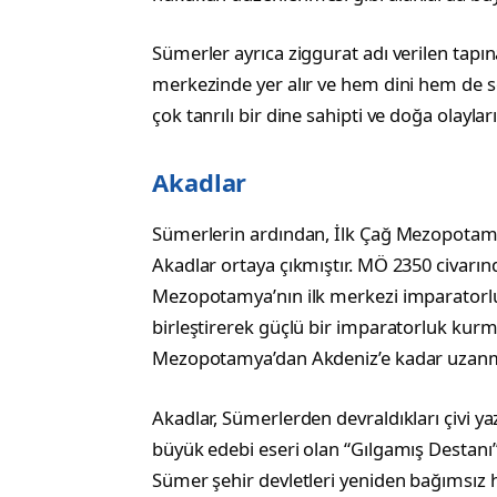
Sümerler ayrıca ziggurat adı verilen tapına
merkezinde yer alır ve hem dini hem de so
çok tanrılı bir dine sahipti ve doğa olayların
Akadlar
Sümerlerin ardından, İlk Çağ Mezopotamya
Akadlar ortaya çıkmıştır. MÖ 2350 civarı
Mezopotamya’nın ilk merkezi imparatorluğ
birleştirerek güçlü bir imparatorluk kurm
Mezopotamya’dan Akdeniz’e kadar uzanm
Akadlar, Sümerlerden devraldıkları çivi ya
büyük edebi eseri olan “Gılgamış Destanı”
Sümer şehir devletleri yeniden bağımsız h