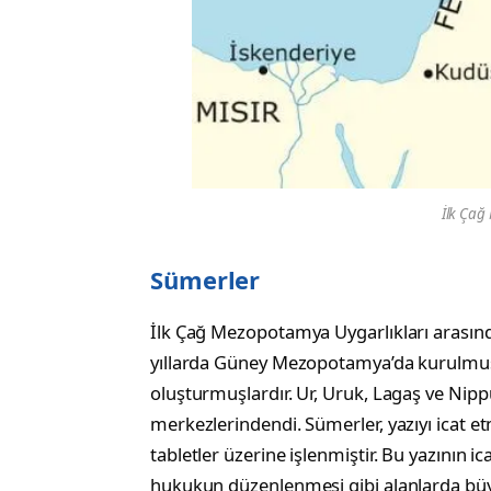
İlk Çağ
Sümerler
İlk Çağ Mezopotamya Uygarlıkları arasında
yıllarda Güney Mezopotamya’da kurulmuş ol
oluşturmuşlardır. Ur, Uruk, Lagaş ve Nippu
merkezlerindendi. Sümerler, yazıyı icat etmel
tabletler üzerine işlenmiştir. Bu yazının ic
hukukun düzenlenmesi gibi alanlarda büy