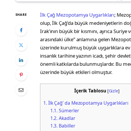
İlk Çağ Mezopotamya Uygarlıkları
; Mezop
SHARE
olup, İlk Çağ’da büyük medeniyetlerin do
Irak’ının büyük bir kısmını, ayrıca Suriye 
arasındaki ülke” anlamına gelen Mezopotam
üzerinde kurulmuş büyük uygarlıklara ev s
insanlık tarihine yazının icadı, şehir devl
önemli katkılarda bulunmuşlardır. Bu med
üzerinde büyük etkileri olmuştur.
İçerik Tablosu
[
Gizle
]
1.
İlk Çağ’ da Mezopotamya Uygarlıkları
1.1.
Sümerler
1.2.
Akadlar
1.3.
Babiller