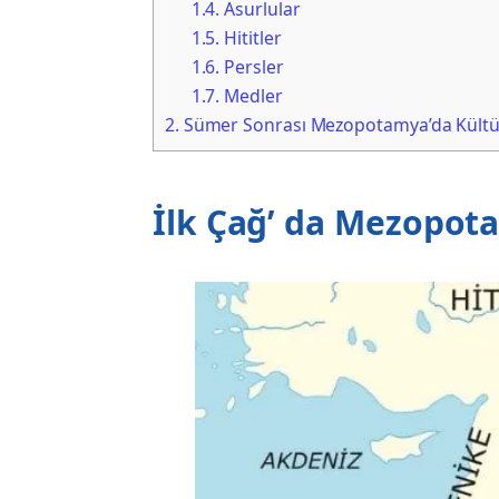
1.4.
Asurlular
1.5.
Hititler
1.6.
Persler
1.7.
Medler
2.
Sümer Sonrası Mezopotamya’da Kültü
İlk Çağ’ da Mezopot