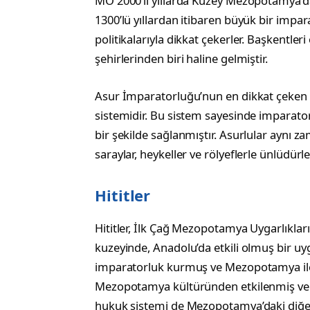
MÖ 2000’li yıllarda Kuzey Mezopotamya’da 
1300’lü yıllardan itibaren büyük bir impara
politikalarıyla dikkat çekerler. Başkentl
şehirlerinden biri haline gelmiştir.
Asur İmparatorluğu’nun en dikkat çeken 
sistemidir. Bu sistem sayesinde imparatorlu
bir şekilde sağlanmıştır. Asurlular aynı z
saraylar, heykeller ve rölyeflerle ünlüdürle
Hititler
Hititler, İlk Çağ Mezopotamya Uygarlıkla
kuzeyinde, Anadolu’da etkili olmuş bir uyga
imparatorluk kurmuş ve Mezopotamya ile kül
Mezopotamya kültüründen etkilenmiş ve yaz
hukuk sistemi de Mezopotamya’daki diğer 