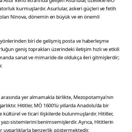
Asur kenti etrafında gelişen Asurlular, özellikle MÖ
torluk kurmuşlardır. Asurlular, askeri güçleri ve fetih
eri olan Ninova, dönemin en büyük ve en önemli
yönlerinden biri de gelişmiş posta ve haberleşme
ğun geniş toprakları üzerindeki iletişim hızlı ve etkili
amanda sanat ve mimaride de oldukça ileri gitmişlerdir;
r.
rı arasında yer almamakla birlikte, Mezopotamya’nın
rlıktır. Hititler, MÖ 1600’lü yıllarda Anadolu’da bir
türel ve ticari ilişkilerde bulunmuşlardır. Hititler,
ı sistemlerini benimsemişlerdir. Ayrıca, Hititlerin
uygarlıklarla benzerlik göstermektedir.