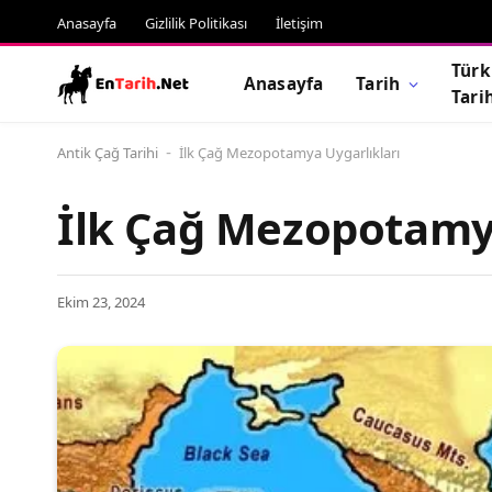
Anasayfa
Gizlilik Politikası
İletişim
Türk
Anasayfa
Tarih
Tari
Antik Çağ Tarihi
İlk Çağ Mezopotamya Uygarlıkları
-
İlk Çağ Mezopotamya
Ekim 23, 2024