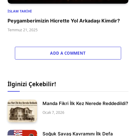
İSLAM TARIHI
Peygamberimizin Hicrette Yol Arkadaşı Kimdir?
Temmuz 21, 2025
ADD A COMMENT
İlginizi Çekebilir!
Manda Fikri İlk Kez Nerede Reddedildi?
Ocak 7, 2026
Soğuk Savaş Kavramını İlk Defa