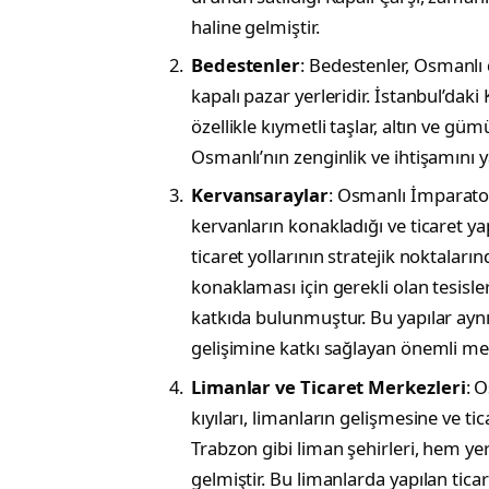
haline gelmiştir.
Bedestenler
: Bedestenler, Osmanlı
kapalı pazar yerleridir. İstanbul’daki
özellikle kıymetli taşlar, altın ve güm
Osmanlı’nın zenginlik ve ihtişamını 
Kervansaraylar
: Osmanlı İmparator
kervanların konakladığı ve ticaret yap
ticaret yollarının stratejik noktaların
konaklaması için gerekli olan tesisle
katkıda bulunmuştur. Bu yapılar aynı
gelişimine katkı sağlayan önemli me
Limanlar ve Ticaret Merkezleri
: 
kıyıları, limanların gelişmesine ve ti
Trabzon gibi liman şehirleri, hem ye
gelmiştir. Bu limanlarda yapılan tica