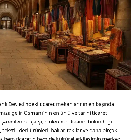
nlı Devleti’ndeki ticaret mekanlarının en başında
ıza gelir. Osmanlı’nın en ünlü ve tarihi ticaret
 inşa edilen bu çarşı, binlerce dükkanın bulunduğu
ekstil, deri ürünleri, halılar, takılar ve daha birçok
la hem ticaretin hem de kültürel etkileşimin merkezi