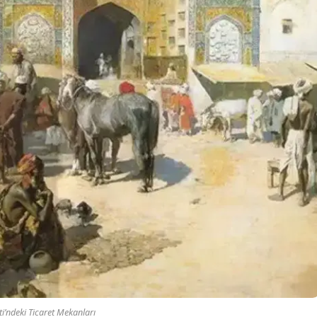
i’ndeki Ticaret Mekanları