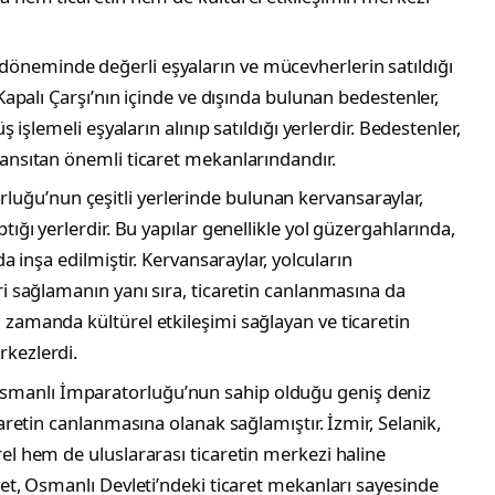
 döneminde değerli eşyaların ve mücevherlerin satıldığı
 Kapalı Çarşı’nın içinde ve dışında bulunan bedestenler,
üş işlemeli eşyaların alınıp satıldığı yerlerdir. Bedestenler,
yansıtan önemli ticaret mekanlarındandır.
luğu’nun çeşitli yerlerinde bulunan kervansaraylar,
tığı yerlerdir. Bu yapılar genellikle yol güzergahlarında,
da inşa edilmiştir. Kervansaraylar, yolcuların
ri sağlamanın yanı sıra, ticaretin canlanmasına da
 zamanda kültürel etkileşimi sağlayan ve ticaretin
rkezlerdi.
Osmanlı İmparatorluğu’nun sahip olduğu geniş deniz
caretin canlanmasına olanak sağlamıştır. İzmir, Selanik,
rel hem de uluslararası ticaretin merkezi haline
ret, Osmanlı Devleti’ndeki ticaret mekanları sayesinde