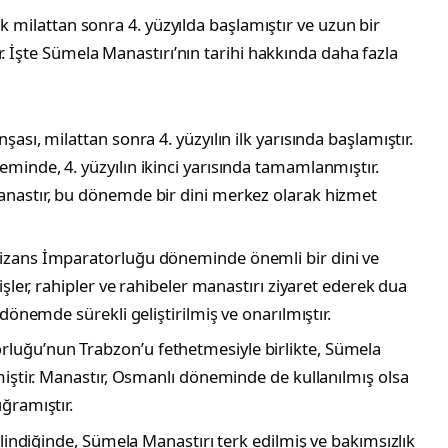
ak milattan sonra 4. yüzyılda başlamıştır ve uzun bir
. İşte Sümela Manastırı’nın tarihi hakkında daha fazla
ası, milattan sonra 4. yüzyılın ilk yarısında başlamıştır.
inde, 4. yüzyılın ikinci yarısında tamamlanmıştır.
anastır, bu dönemde bir dini merkez olarak hizmet
izans İmparatorluğu döneminde önemli bir dini ve
işler, rahipler ve rahibeler manastırı ziyaret ederek dua
 dönemde sürekli geliştirilmiş ve onarılmıştır.
uğu’nun Trabzon’u fethetmesiyle birlikte, Sümela
miştir. Manastır, Osmanlı döneminde de kullanılmış olsa
ğramıştır.
elindiğinde, Sümela Manastırı terk edilmiş ve bakımsızlık