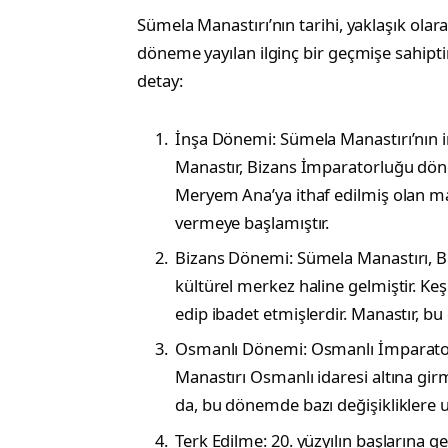
Sümela Manastırı’nın tarihi, yaklaşık olar
döneme yayılan ilginç bir geçmişe sahiptir
detay:
İnşa Dönemi: Sümela Manastırı’nın inş
Manastır, Bizans İmparatorluğu dönem
Meryem Ana’ya ithaf edilmiş olan m
vermeye başlamıştır.
Bizans Dönemi: Sümela Manastırı, B
kültürel merkez haline gelmiştir. Keş
edip ibadet etmişlerdir. Manastır, bu
Osmanlı Dönemi: Osmanlı İmparatorl
Manastırı Osmanlı idaresi altına gir
da, bu dönemde bazı değişikliklere u
Terk Edilme: 20. yüzyılın başlarına g