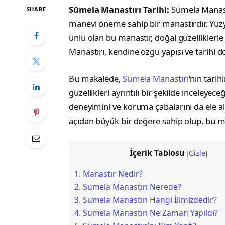
Sümela Manastırı Tarihi:
Sümela Manastı
SHARE
manevi öneme sahip bir manastırdır. Yüzy
ünlü olan bu manastır, doğal güzelliklerl
Manastırı, kendine özgü yapısı ve tarihi do
Bu makalede,
Sümela Manastırı
‘nın tarih
güzellikleri ayrıntılı bir şekilde inceleye
deneyimini ve koruma çabalarını da ele al
açıdan büyük bir değere sahip olup, bu 
İçerik Tablosu
[
Gizle
]
1.
Manastır Nedir?
2.
Sümela Manastırı Nerede?
3.
Sümela Manastırı Hangi İlimizdedir?
4.
Sümela Manastırı Ne Zaman Yapıldı?