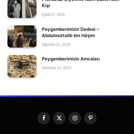
Kişi
Eylül 21, 2025
Peygamberimizin Dedesi –
Abdulmuttalib bin Hâşim
Ağustos 21, 2025
Peygamberimizin Amcaları
Temmuz 21, 2025
Facebook
X
Instagram
Pinterest
(Twitter)