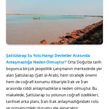
Şattülarap Su Yolu Hangi Devletler Arasında
Anlaşmazlığa Neden Olmuştur?
Orta Doğu’da tarih
boyunca birçok jeopolitik çatışmanın merkezinde yer
alan Şattülarap (Şatt al-Arab), hem stratejik önemi
hem de coğrafi konumu itibariyle Irak ve İran
arasında ciddi anlaşmazlıklara neden olmuştur. Bu
makalede, Şattülarap su yolunun coğrafi özellikleri,
tarihsel arka planı, İran-Irak anlaşmazlığındaki rolü
ve günümüzdeki durumu ele alınacaktır.