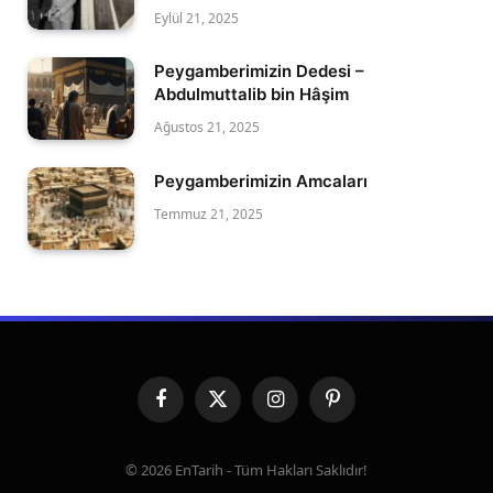
Eylül 21, 2025
Peygamberimizin Dedesi –
Abdulmuttalib bin Hâşim
Ağustos 21, 2025
Peygamberimizin Amcaları
Temmuz 21, 2025
Facebook
X
Instagram
Pinterest
(Twitter)
© 2026 EnTarih - Tüm Hakları Saklıdır!