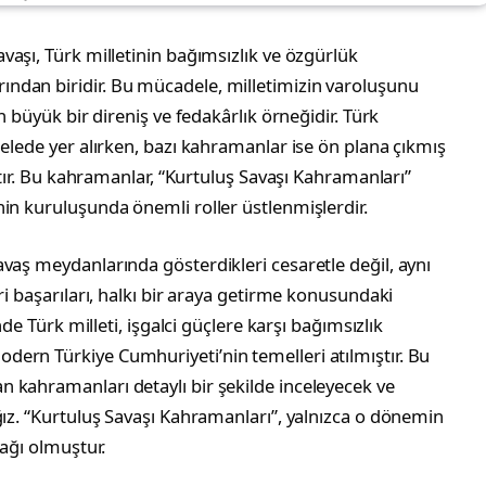
avaşı, Türk milletinin bağımsızlık ve özgürlük
ndan biridir. Bu mücadele, milletimizin varoluşunu
n büyük bir direniş ve fedakârlık örneğidir. Türk
delede yer alırken, bazı kahramanlar ise ön plana çıkmış
ıştır. Bu kahramanlar, “Kurtuluş Savaşı Kahramanları”
in kuruluşunda önemli roller üstlenmişlerdir.
vaş meydanlarında gösterdikleri cesaretle değil, aynı
ri başarıları, halkı bir araya getirme konusundaki
nde Türk milleti, işgalci güçlere karşı bağımsızlık
ern Türkiye Cumhuriyeti’nin temelleri atılmıştır. Bu
 kahramanları detaylı bir şekilde inceleyecek ve
ğız. “Kurtuluş Savaşı Kahramanları”, yalnızca o dönemin
nağı olmuştur.