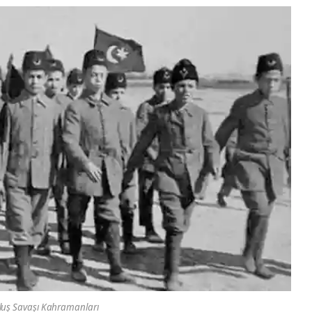
luş Savaşı Kahramanları