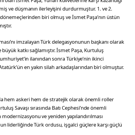
ı olan İsmet Paşa, Yunan kuvvetlerine karşı kazandığı
tmiş ve düşmanın ilerleyişini durdurmuştur. 1. ve 2.
ik dönemeçlerinden biri olmuş ve İsmet Paşa’nın üstün
ıştır.
ması’nı imzalayan Türk delegasyonunun başkanı olarak
e büyük katkı sağlamıştır. İsmet Paşa, Kurtuluş
Cumhuriyet’in ilanından sonra Türkiye’nin ikinci
atürk’ün en yakın silah arkadaşlarından biri olmuştur.
a hem askeri hem de stratejik olarak önemli roller
rtuluş Savaşı sırasında Batı Cephesi’nde önemli
 modernizasyonu ve yeniden yapılandırılması
n liderliğinde Türk ordusu, işgalci güçlere karşı güçlü