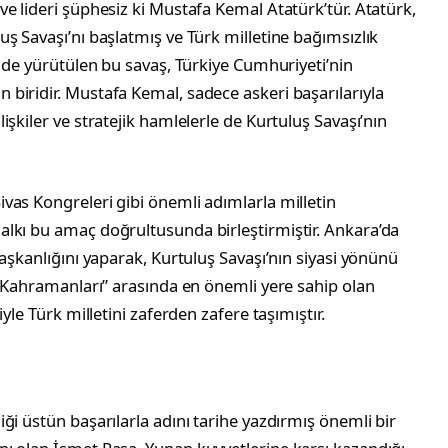
e lideri şüphesiz ki Mustafa Kemal Atatürk’tür. Atatürk,
ş Savaşı’nı başlatmış ve Türk milletine bağımsızlık
inde yürütülen bu savaş, Türkiye Cumhuriyeti’nin
biridir. Mustafa Kemal, sadece askeri başarılarıyla
şkiler ve stratejik hamlelerle de Kurtuluş Savaşı’nın
vas Kongreleri gibi önemli adımlarla milletin
lkı bu amaç doğrultusunda birleştirmiştir. Ankara’da
aşkanlığını yaparak, Kurtuluş Savaşı’nın siyasi yönünü
ı Kahramanları” arasında en önemli yere sahip olan
yle Türk milletini zaferden zafere taşımıştır.
ği üstün başarılarla adını tarihe yazdırmış önemli bir