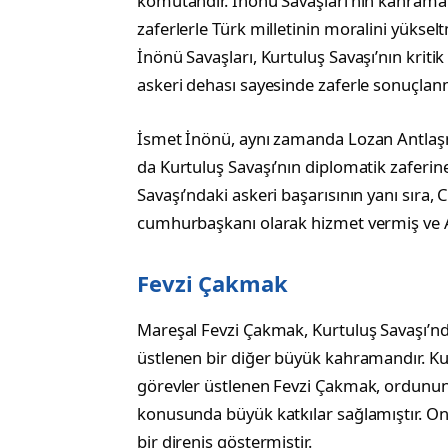
komutandır. İnönü Savaşları’nın kahraman
zaferlerle Türk milletinin moralini yüksel
İnönü Savaşları, Kurtuluş Savaşı’nın krit
askeri dehası sayesinde zaferle sonuçlanm
İsmet İnönü, aynı zamanda Lozan Antlaş
da Kurtuluş Savaşı’nın diplomatik zaferin
Savaşı’ndaki askeri başarısının yanı sıra, 
cumhurbaşkanı olarak hizmet vermiş ve At
Fevzi Çakmak
Mareşal Fevzi Çakmak, Kurtuluş Savaşı’nd
üstlenen bir diğer büyük kahramandır. Ku
görevler üstlenen Fevzi Çakmak, ordunun
konusunda büyük katkılar sağlamıştır. Onu
bir direniş göstermiştir.