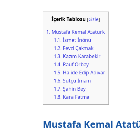
İçerik Tablosu
[
Gizle
]
1.
Mustafa Kemal Atatürk
1.1.
İsmet İnönü
1.2.
Fevzi Çakmak
1.3.
Kazım Karabekir
1.4.
Rauf Orbay
1.5.
Halide Edip Adıvar
1.6.
Sütçü İmam
1.7.
Şahin Bey
1.8.
Kara Fatma
Mustafa Kemal Atat