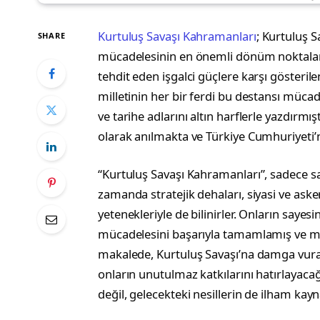
Kurtuluş Savaşı Kahramanları
; Kurtuluş S
SHARE
mücadelesinin en önemli dönüm noktaları
tehdit eden işgalci güçlere karşı gösterile
milletinin her bir ferdi bu destansı müca
ve tarihe adlarını altın harflerle yazdırm
olarak anılmakta ve Türkiye Cumhuriyeti’n
“Kurtuluş Savaşı Kahramanları”, sadece sa
zamanda stratejik dehaları, siyasi ve aske
yetenekleriyle de bilinirler. Onların sayesi
mücadelesini başarıyla tamamlamış ve mod
makalede, Kurtuluş Savaşı’na damga vuran
onların unutulmaz katkılarını hatırlayaca
değil, gelecekteki nesillerin de ilham kay