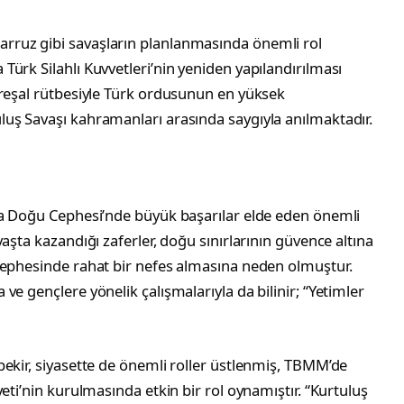
ruz gibi savaşların planlanmasında önemli rol
ürk Silahlı Kuvvetleri’nin yeniden yapılandırılması
areşal rütbesiyle Türk ordusunun en yüksek
uş Savaşı kahramanları arasında saygıyla anılmaktadır.
da Doğu Cephesi’nde büyük başarılar elde eden önemli
aşta kazandığı zaferler, doğu sınırlarının güvence altına
cephesinde rahat bir nefes almasına neden olmuştur.
e gençlere yönelik çalışmalarıyla da bilinir; “Yetimler
ekir, siyasette de önemli roller üstlenmiş, TBMM’de
eti’nin kurulmasında etkin bir rol oynamıştır. “Kurtuluş